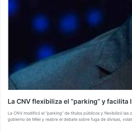
La CNV flexibiliza el “parking” y facilita
La CNV modificó el “parking” de títulos públicos y flexibilizó la
gobierno de Milei y reabre el debate sobre fuga de divisas, volat