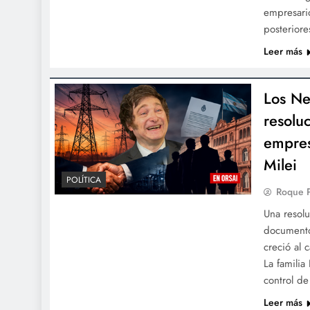
empresari
posteriore
Leer más
Los Ne
resoluc
empres
Milei
POLÍTICA
Roque 
Una resolu
documento
creció al 
La familia
control de
Leer más