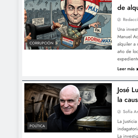
de alq
Redacci
Una invest
Manuel Ad
CORRUPCIÓN
alquiler a
año de lo
expedient
Leer más
José L
la cau
Sofía A
La Justici
POLÍTICA
indagatori
La investi