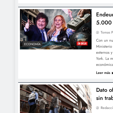
Endeud
5.000 
Tomas P
Con un nue
ECONOMÍA
Ministerio
externos y
York. La m
económic
Leer más
Dato o
sin tr
Redacci