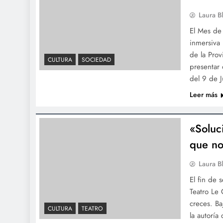
ecológica para toda la
Laura B
familia
El Mes de 
inmersiva 
Denuncian que Adorni le
de la Prov
CULTURA
SOCIEDAD
pagó en dólares un año de
presentar 
alquiler adelantado a la
del 9 de 
madre en un country
Leer más
«Soluc
que no
José Luis Espert deberá
declarar el 30 de junio en
Laura B
la causa por presunto
El fin de 
lavado de activos
Teatro Le 
creces. B
CULTURA
TEATRO
la autoría