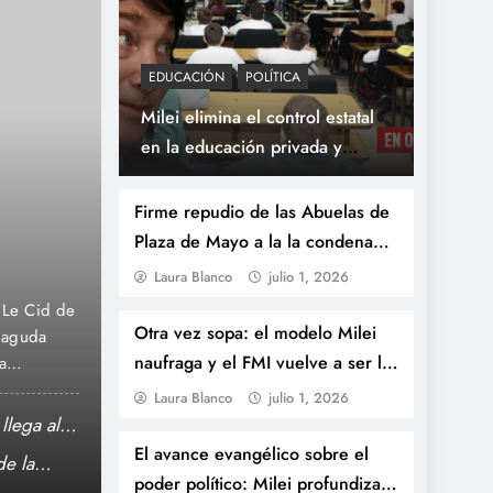
EDUCACIÓN
POLÍTICA
Milei elimina el control estatal
en la educación privada y
julio 1, 2026
CINE TV SERIES
CULTURA
habilita aumentos sin límites
CUARTO OSCURO: El 
Firme repudio de las Abuelas de
Plaza de Mayo a la la condena
psicodélico y rockero
contra CFK y advirtió sobre el
Laura Blanco
julio 1, 2026
que llega al Cine Gau
peligro del uso faccioso del
sión,
La ópera prima del artista plástico Rocke Oviedo
poder judicial
Otra vez sopa: el modelo Milei
s
INCAA. Una experiencia sensorial única que fusio
naufraga y el FMI vuelve a ser la
especiales
absurdo underground. El cine nacional abre paso
única
estreno comercial de «Cuarto Oscuro», la primer
última carta
Laura Blanco
julio 1, 2026
funciones se realizarán…
llega al
La casa de la Provincia de Tucumán da aper
El avance evangélico sobre el
Independencia
de la
«Solución Rápida»: El espejo de la vida co
poder político: Milei profundiza