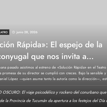
junio 26, 2026
EATRO
sa la magia del teatro
rado: se estrena «Abuela
, una aventura espacial y
cción del ex Clú del Claun Eduardo Bertoglio, la obra combina inclu
mbiental y el espíritu del teatro comunitario. Las funciones serán lo
gica para toda la familia
 julio y el primer domingo de agosto en Villa Crespo, con fechas 
La cartelera teatral porteña se prepara para recibir una propuesta 
OSCURO: El viaje psicodélico y rockero del conurbano que 
aumont
 de la Provincia de Tucumán da apertura a los festejos del Día 