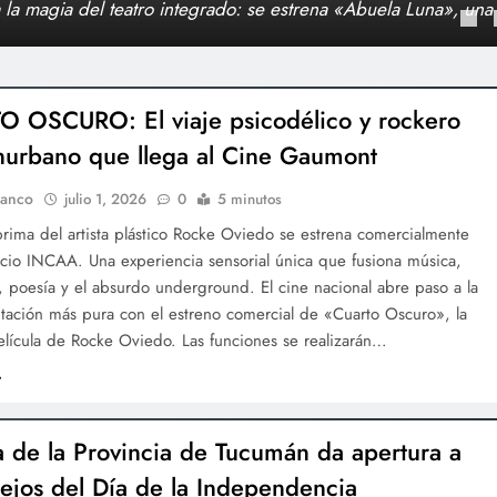
ndencia
ón Rápida»: El espejo de la vida conyugal que nos invita a reí
s mismos
 OSCURO: El viaje psicodélico y rockero
nurbano que llega al Cine Gaumont
lanco
julio 1, 2026
0
5 minutos
rima del artista plástico Rocke Oviedo se estrena comercialmente
acio INCAA. Una experiencia sensorial única que fusiona música,
 poesía y el absurdo underground. El cine nacional abre paso a la
tación más pura con el estreno comercial de «Cuarto Oscuro», la
elícula de Rocke Oviedo. Las funciones se realizarán…
a de la Provincia de Tucumán da apertura a
stejos del Día de la Independencia