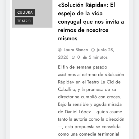
«Solución Rápida»: El
espejo de la vida
CULTURA
Denuncian que Adorni le pagó en dólares
conyugal que nos invita a
TEATRO
un año de alquiler adelantado a la madre
reírnos de nosotros
en un country
mismos
Laura Blanco
junio 28,
2026
0
5 minutos
El fin de semana pasado
asistimos al estreno de «Solución
Rápida» en el Teatro Le Cid de
Caballito, y la promesa de su
director se cumplió con creces.
Bajo la sensible y aguda mirada
de Daniel López —quien asume
José Luis Espert deberá declarar el 30 de
tanto la autoría como la dirección
junio en la causa por presunto lavado de
—, esta propuesta se consolida
activos
como una comedia testimonial