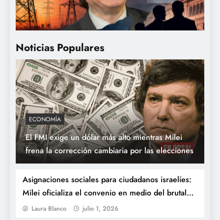
una resolución oficial vuelve a exponer a
los empresarios favorecidos por las
privatizaciones de Milei
Noticias Populares
ECONOMÍA
El FMI exige un dólar más alto mientras Milei
Endeudarse para gobernar: Milei habilita
frena la corrección cambiaria por las elecciones
otros USD 5.000 millones bajo
jurisdicción de Nueva York
Asignaciones sociales para ciudadanos israelíes:
Milei oficializa el convenio en medio del brutal
ajuste
Laura Blanco
julio 1, 2026