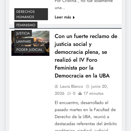
Por Cristina”, no fue solamente
una…
DERECHOS
Leer más
HUMANOS
FEMINISMO
JUSTICIA
Con un fuerte reclamo de
LAWFARE
justicia social y
PODER JUDICIAL
democracia plena, se
realizó el IV Foro
Feminista por la
Democracia en la UBA
Laura Blanco
junio 20,
2026
0
17 minutos
El encuentro, desarrollado el
pasado martes en la Facultad de
Derecho de la UBA, reunió a
destacadas referentas del ámbito
académico, sindical, judicial,