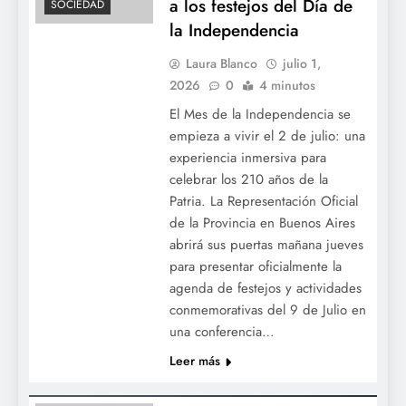
a los festejos del Día de
SOCIEDAD
la Independencia
Laura Blanco
julio 1,
2026
0
4 minutos
El Mes de la Independencia se
empieza a vivir el 2 de julio: una
experiencia inmersiva para
celebrar los 210 años de la
Regresa la magia del teatro integrado: se
Patria. La Representación Oficial
estrena «Abuela Luna», una aventura
de la Provincia en Buenos Aires
espacial y ecológica para toda la familia
abrirá sus puertas mañana jueves
para presentar oficialmente la
agenda de festejos y actividades
conmemorativas del 9 de Julio en
una conferencia…
Leer más