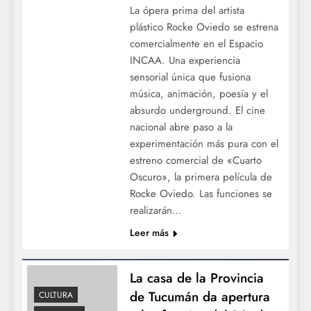
La ópera prima del artista
La casa de la Provincia de Tucumán da
plástico Rocke Oviedo se estrena
apertura a los festejos del Día de la
comercialmente en el Espacio
Independencia
INCAA. Una experiencia
sensorial única que fusiona
música, animación, poesía y el
absurdo underground. El cine
nacional abre paso a la
experimentación más pura con el
estreno comercial de «Cuarto
Oscuro», la primera película de
Rocke Oviedo. Las funciones se
realizarán…
Leer más
«Solución Rápida»: El espejo de la vida
conyugal que nos invita a reírnos de
nosotros mismos
La casa de la Provincia
de Tucumán da apertura
CULTURA