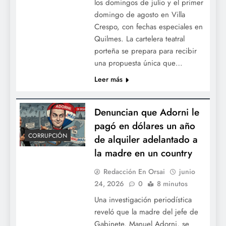
los domingos de julio y el primer
domingo de agosto en Villa
Crespo, con fechas especiales en
Quilmes. La cartelera teatral
Endeudarse para gobernar: Milei habilita
porteña se prepara para recibir
una propuesta única que…
otros USD 5.000 millones bajo
jurisdicción de Nueva York
Leer más
Denuncian que Adorni le
pagó en dólares un año
CORRUPCIÓN
de alquiler adelantado a
la madre en un country
Redacción En Orsai
junio
24, 2026
0
8 minutos
Una investigación periodística
reveló que la madre del jefe de
Gabinete, Manuel Adorni, se