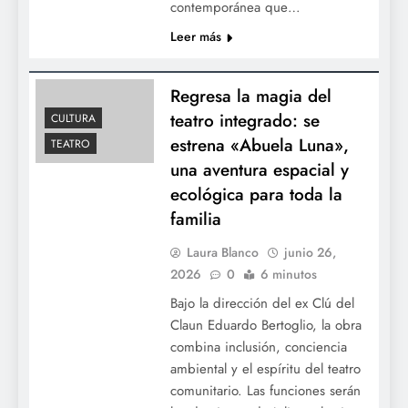
contemporánea que…
Leer más
Regresa la magia del
teatro integrado: se
CULTURA
estrena «Abuela Luna»,
TEATRO
una aventura espacial y
ecológica para toda la
Los Neuss avanzan sobre la red eléctrica:
familia
una resolución oficial vuelve a exponer a
Laura Blanco
junio 26,
los empresarios favorecidos por las
2026
0
6 minutos
privatizaciones de Milei
Bajo la dirección del ex Clú del
Claun Eduardo Bertoglio, la obra
combina inclusión, conciencia
ambiental y el espíritu del teatro
comunitario. Las funciones serán