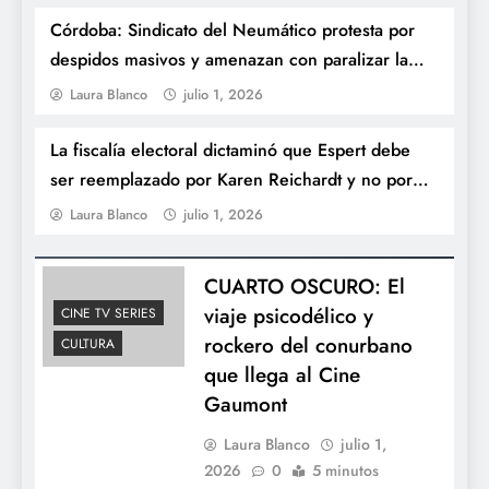
Córdoba: Sindicato del Neumático protesta por
despidos masivos y amenazan con paralizar la
ciudad
Laura Blanco
julio 1, 2026
La fiscalía electoral dictaminó que Espert debe
CUARTO OSCURO: El viaje psicodélico y
ser reemplazado por Karen Reichardt y no por
rockero del conurbano que llega al Cine
Santilli
Laura Blanco
julio 1, 2026
Gaumont
CUARTO OSCURO: El
viaje psicodélico y
CINE TV SERIES
rockero del conurbano
CULTURA
que llega al Cine
Gaumont
Laura Blanco
julio 1,
2026
0
5 minutos