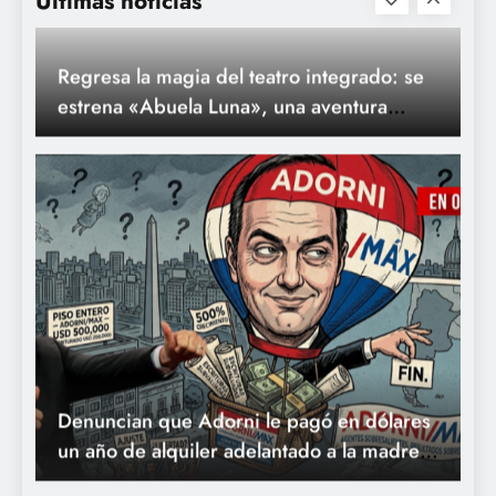
Últimas noticias
espacial y ecológica para toda la familia
Denuncian que Adorni le pagó en dólares
un año de alquiler adelantado a la madre
en un country