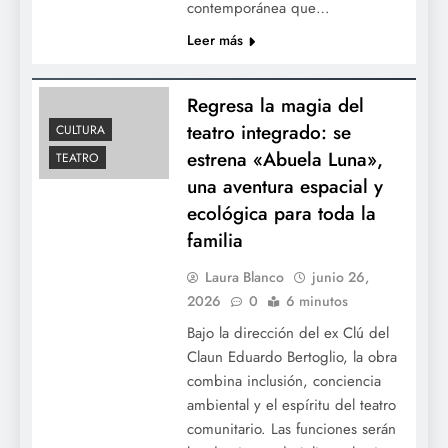
privatizaciones de Milei
contemporánea que…
Leer más
Regresa la magia del
teatro integrado: se
CULTURA
estrena «Abuela Luna»,
TEATRO
una aventura espacial y
ecológica para toda la
Endeudarse para gobernar: Milei habilita
familia
otros USD 5.000 millones bajo
Laura Blanco
junio 26,
jurisdicción de Nueva York
2026
0
6 minutos
Bajo la dirección del ex Clú del
Claun Eduardo Bertoglio, la obra
combina inclusión, conciencia
ambiental y el espíritu del teatro
comunitario. Las funciones serán