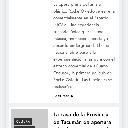
La ópera prima del artista
«Solución Rápida»: El espejo de la vida
plástico Rocke Oviedo se estrena
conyugal que nos invita a reírnos de
comercialmente en el Espacio
nosotros mismos
INCAA. Una experiencia
sensorial única que fusiona
música, animación, poesía y el
absurdo underground. El cine
nacional abre paso a la
experimentación más pura con el
estreno comercial de «Cuarto
Oscuro», la primera película de
Rocke Oviedo. Las funciones se
realizarán…
Leer más
Regresa la magia del teatro integrado: se
estrena «Abuela Luna», una aventura
espacial y ecológica para toda la familia
La casa de la Provincia
de Tucumán da apertura
CULTURA