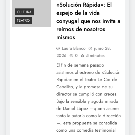
«Solución Rápida»: El
espejo de la vida
CULTURA
José Luis Espert deberá declarar el 30 de
conyugal que nos invita a
TEATRO
junio en la causa por presunto lavado de
reírnos de nosotros
activos
mismos
Laura Blanco
junio 28,
2026
0
5 minutos
El fin de semana pasado
asistimos al estreno de «Solución
Rápida» en el Teatro Le Cid de
Caballito, y la promesa de su
director se cumplió con creces.
Bajo la sensible y aguda mirada
de Daniel López —quien asume
Los Neuss avanzan sobre la red eléctrica:
tanto la autoría como la dirección
una resolución oficial vuelve a exponer a
—, esta propuesta se consolida
los empresarios favorecidos por las
como una comedia testimonial