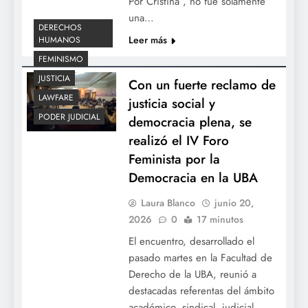
Por Cristina”, no fue solamente
una…
DERECHOS
Leer más
HUMANOS
FEMINISMO
JUSTICIA
Con un fuerte reclamo de
LAWFARE
justicia social y
PODER JUDICIAL
democracia plena, se
realizó el IV Foro
Feminista por la
Democracia en la UBA
Laura Blanco
junio 20,
2026
0
17 minutos
El encuentro, desarrollado el
pasado martes en la Facultad de
Derecho de la UBA, reunió a
destacadas referentas del ámbito
académico, sindical, judicial,