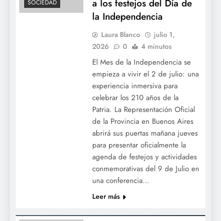
a los festejos del Día de
SOCIEDAD
la Independencia
Laura Blanco
julio 1,
2026
0
4 minutos
El Mes de la Independencia se
empieza a vivir el 2 de julio: una
experiencia inmersiva para
celebrar los 210 años de la
Denuncian que Adorni le pagó en dólares
Patria. La Representación Oficial
un año de alquiler adelantado a la madre
de la Provincia en Buenos Aires
en un country
abrirá sus puertas mañana jueves
para presentar oficialmente la
agenda de festejos y actividades
conmemorativas del 9 de Julio en
una conferencia…
Leer más