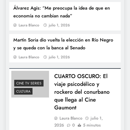
Álvarez Agis: “Me preocupa la idea de que en
economía no cambian nada”
Laura Blanco
julio 1, 2026
Martín Soria dio vuelta la elección en Río Negro
La casa de la Provincia de Tucumán da
y se queda con la banca al Senado
apertura a los festejos del Día de la
Laura Blanco
julio 1, 2026
Independencia
CUARTO OSCURO: El
viaje psicodélico y
CINE TV SERIES
rockero del conurbano
CULTURA
que llega al Cine
Gaumont
Laura Blanco
julio 1,
2026
0
5 minutos