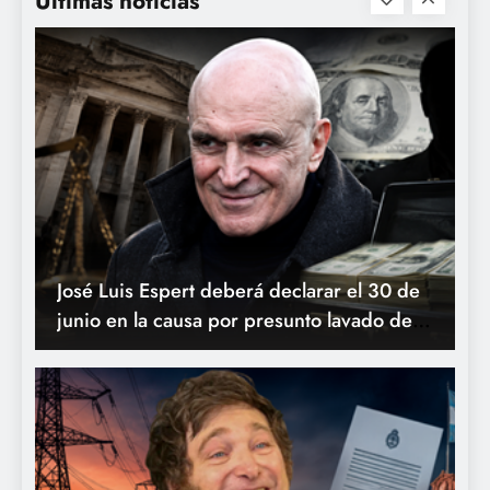
Últimas noticias
en un country
José Luis Espert deberá declarar el 30 de
junio en la causa por presunto lavado de
activos