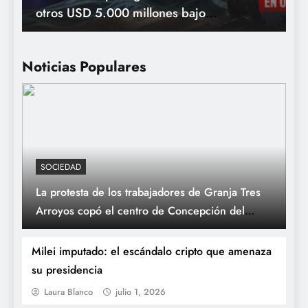
otros USD 5.000 millones bajo
jurisdicción de Nueva York
Noticias Populares
SOCIEDAD
La protesta de los trabajadores de Granja Tres
CUARTO OSCURO: El viaje psicodélico y
Arroyos copó el centro de Concepción del
rockero del conurbano que llega al Cine
Uruguay
Gaumont
Milei imputado: el escándalo cripto que amenaza
su presidencia
Laura Blanco
julio 1, 2026